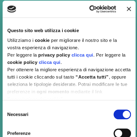
ascolto”
e con cui è possibile prendere un appuntamento per
trovare supporto nell’affrontare anche il tema dello stress da lavoro,
poiché – è bene sottolinearlo – un supporto professionale esterno è
sempre un ottimo strumento per prevenire, ridurre, riprendersi da
Questo sito web utilizza i cookie
periodi di particolare affaticamento emotivo.
Utilizziamo i
cookie
per migliorare il nostro sito e la
vostra esperienza di navigazione.
Se ti interessa saperne di più o se desideri fissare un
Per leggere la
privacy policy
clicca qui
. Per leggere la
appuntamento con le nostre professioniste, visita il nostro sito
cookie policy
clicca qui
.
alla sezione dedicata allo
sportello “Pronto ti ascolto”
Per ottenere la migliore esperienza di navigazione accetta
tutti i cookie cliccando sul tasto
“Accetta tutti”
, oppure
Per approfondire l’argomento, ti suggeriamo:
seleziona le tipologie desiderate. Potrai modificare le tue
preferenze in
ogni momento
mediante il link
Agenzia Europea per la sicurezza e la salute sul lavoro
:
“Impostazione dei cookie”
https://osha.europa.eu/it/themes/psychosocial-risks-and-stress
Selezione
Necessari
del
Indagine Esener:
consenso
https://visualisation.osha.europa.eu/esener/it/survey/overview/2019
Preferenze