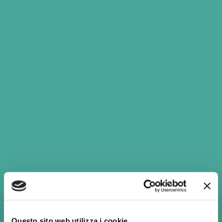
COMMENTS (
0
)
05/06/2023
BY:
ADMIN
Andra Melania Tilici
Non è disponibile alcun riassunto in quanto si tratta di un articolo
protetto.
READ MORE
Cerca:
Questo sito web utilizza i cookie